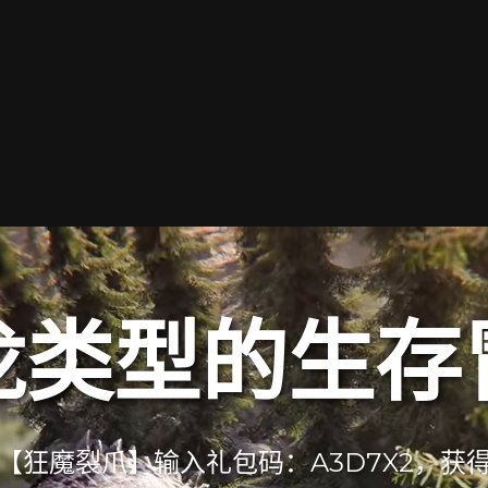
龙类型的生存
【狂魔裂爪】输入礼包码：A3D7X2，获