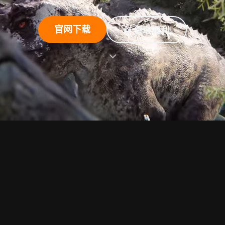
官网下载
领取福利