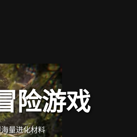
冒险游戏
得海量进化材料